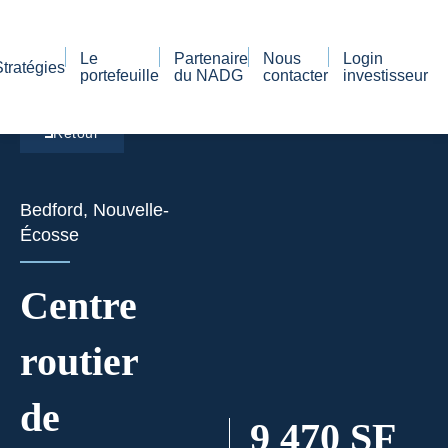
Le
Partenaire
Nous
Login
Stratégies
portefeuille
du NADG
contacter
investisseur
Retour
Bedford, Nouvelle-
Écosse
Centre
routier
de
9 470 SF