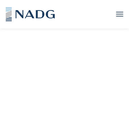
Toggle
mobile
menu
Contacter le NADG