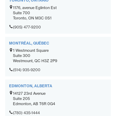
TORONTO, ONTARIO
1176, avenue Eglinton Est
Suite 700
Toronto, ON M3C 0S1
(905) 477-9200
MONTRÉAL, QUÉBEC
1 Westmount Square
Suite 300
Westmount, QC H3Z 2P9
(514) 935-9200
EDMONTON, ALBERTA
14127 23rd Avenue
Suite 205
Edmonton, AB T6R 0G4
(780) 435-1444