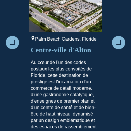
Palm Beach Gardens, Floride
Boca Rato
Prévenir
Suiva
Centre-ville d'Alton
NUVO B
Au cœur de l'un des codes
S'étendant 
postaux les plus convoités de
centre de 
Floride, cette destination de
Boca est la
prestige est l'incarnation d'un
comme la c
commerce de détail moderne,
plus en vue 
d'une gastronomie catalytique,
pays. Le pr
d'enseignes de premier plan et
maisons ha
d'un centre de santé et de bien-
ensemble d
être de haut niveau, dynamisé
de 3 acres e
par un design emblématique et
de générati
des espaces de rassemblement