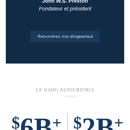
John W.S. Preston
Fondateur et président
Rencontrez nos dirigeants
LE NADG AUJOURD'HUI
6B
2B
$
+
$
+