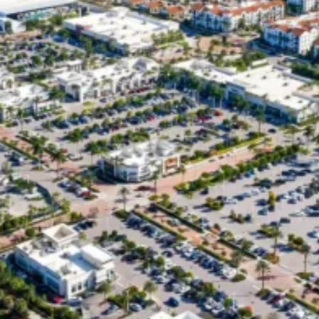
immobilière privée,
verticalement
intégrée, avec des
stratégies
différenciées dans les
secteurs de la vente
au détail, du
logement et de