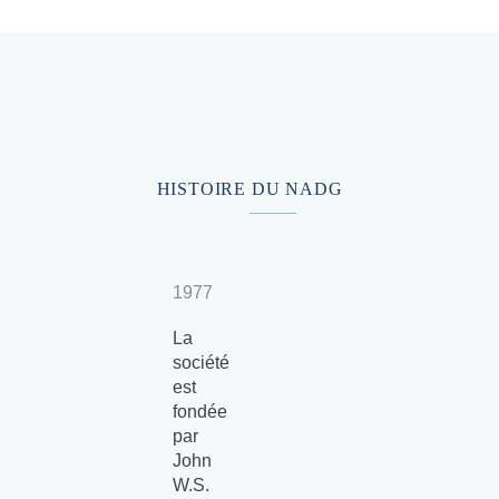
HISTOIRE DU NADG
1977
La
société
est
fondée
par
John
W.S.