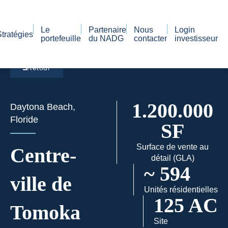
Le
Partenaire
Nous
Login
Stratégies
portefeuille
du NADG
contacter
investisseur
Retour
1.200.000
Daytona Beach,
Floride
SF
Surface de vente au
Centre-
détail (GLA)
~ 594
ville de
Unités résidentielles
125 AC
Tomoka
Site