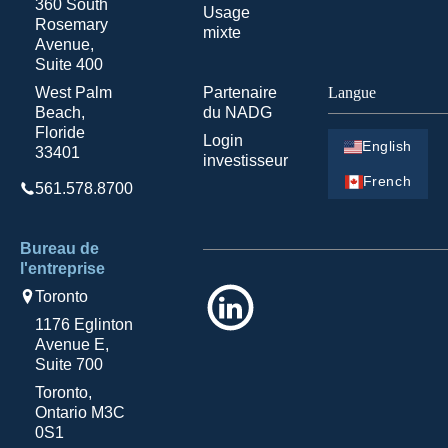
360 South
Usage
Rosemary
mixte
Avenue,
Suite 400
West Palm
Partenaire
Langue
Beach,
du NADG
Floride
Login
English
33401
investisseur
French
561.578.8700
Bureau de
l'entreprise
LinkedIn
Toronto
1176 Eglinton
Avenue E,
Suite 700
Toronto,
Ontario M3C
0S1