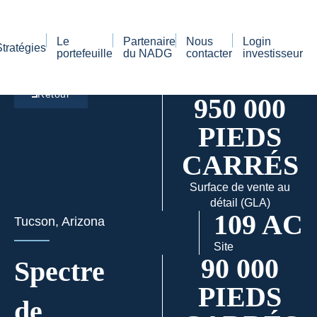
Le
Partenaire
Nous
Login
Stratégies
portefeuille
du NADG
contacter
investisseur
Retour
950 000
PIEDS
CARRÉS
Surface de vente au
détail (GLA)
109 AC
Tucson, Arizona
Site
90 000
Spectre
PIEDS
de