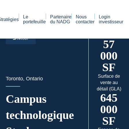
Le
Partenaire
Nous
Login
Stratégies
portefeuille
du NADG
contacter
investisseur
Retour
57
000
SF
Surface de
Toronto, Ontario
vente au
détail (GLA)
645
Campus
000
technologique
SF